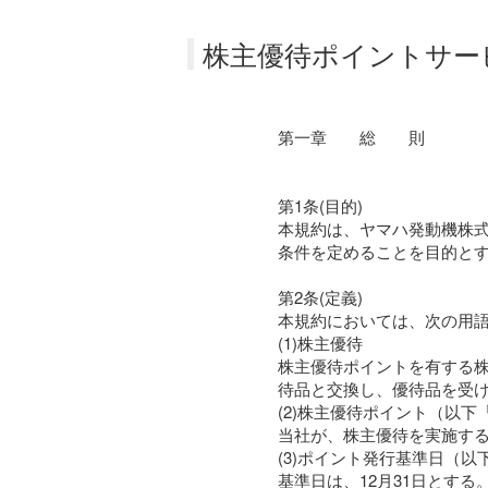
株主優待ポイントサー
第一章 総 則
第1条(目的)
本規約は、ヤマハ発動機株
条件を定めることを目的と
第2条(定義)
本規約においては、次の用
(1)株主優待
株主優待ポイントを有する
待品と交換し、優待品を受
(2)株主優待ポイント（以
当社が、株主優待を実施す
(3)ポイント発行基準日（
基準日は、12月31日とする