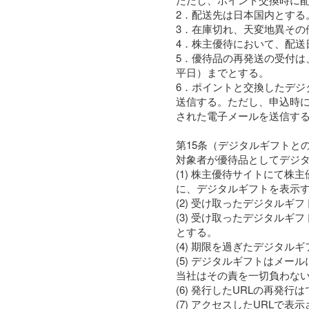
2．配送先は日本国内とす
3．在庫切れ、天変地異その
4．株主優待において、配送
5．優待品の再発送の受付は
平日）までとする。
6．ポイントと交換したデジ
送信する。ただし、申込時に
された電子メールを送信す
第15条（デジタルギフトと
対象者が優待品としてデジ
(1) 株主優待サイトにて
に、デジタルギフトを表示す
(2) 受け取ったデジタル
(3) 受け取ったデジタル
とする。
(4) 期限を過ぎたデジタ
(5) デジタルギフトはメ
当社はその責を一切負わな
(6) 発行したURLの再発
(7) アクセスしたURL