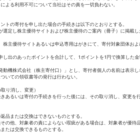
とによる利用不可について当社はその責を一切負わない。
イントの寄付を申し出た場合の手続きは以下のとおりとする。
社が選定し株主優待サイトおよび株主優待のご案内（冊子）に掲載し
し、株主優待サイトあるいは申込専用はがきにて、寄付対象団体およ
申し出のあったポイントを合計して、1ポイントを1円で換算した
ハ発動機株式会社（株主寄付口）」とし、寄付者個人の名前は表示し
についての領収書等の発行は行わない。
の取り消し、変更）
続きあるいは寄付の手続きを行った後には、その取り消し、変更を
の返品または交換はできないものとする。
損その他、対象者の責によらない瑕疵がある場合は、対象者が優待品
品または交換できるものとする。