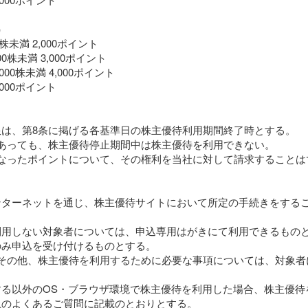
）
株未満 2,000ポイント
00株未満 3,000ポイント
000株未満 4,000ポイント
,000ポイント
限は、第8条に掲げる各基準日の株主優待利用期間終了時とする。
であっても、株主優待停止期間中は株主優待を利用できない。
となったポイントについて、その権利を当社に対して請求することは
ンターネットを通じ、株主優待サイトにおいて所定の手続きをする
利用しない対象者については、申込専用はがきにて利用できるもの
のみ申込を受け付けるものとする。
続その他、株主優待を利用するために必要な事項については、対象者
する以外のOS・ブラウザ環境で株主優待を利用した場合、株主優待
上のよくあるご質問に記載のとおりとする。