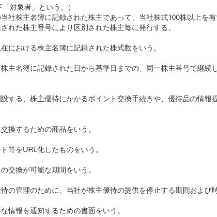
以下「対象者」という。）
当社株主名簿に記録された株主であって、当社株式100株以上を
録された株主番号により区別された株主毎に発行する。
現在における株主名簿に記録された株式数をいう。
て株主名簿に記録された日から基準日までの、同一株主番号で継続
開設する、株主優待にかかるポイント交換手続きや、優待品の情報
と交換するための商品をいう。
ド等をURL化したものをいう。
との交換が可能な期間をいう。
優待の管理のために、当社が株主優待の提供を停止する期間および
要な情報を通知するための書面をいう。