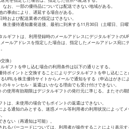
る。なお、一部の優待品については配送できない地域がある。
他の事由により、遅延する場合がある。
日時および配送業者の指定はできない。
、株主優待通知書発送後、最初に到来する11月30日（土曜日、日
タルギフトは、利用登録時のメールアドレスにデジタルギフトのU
メールアドレスを指定した場合は、指定したメールアドレス宛にデ
る。
の交換）
タルギフトを申し込む場合の利用条件は以下の通りとする。
株主優待ポイントと交換することによりデジタルギフトを申し込むこ
るURLを株主優待サイトからメールで通知をする（申込はがきに
ギフトのキャンセル・返還はいかなる理由でも受け付けできない。
ギフトの使用有効期限はデジタルギフトの発行元に準じる。またその
ルギフトは、未使用の場合でもポイントの返還はできない。
ールによる通知のみとする。迷惑メール等利用者の利用状況によって
い。
行はできない（再通知は可能）。
で表示されるバーコードについては、利用者が操作することにより表示