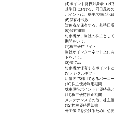
(4)ポイント発行対象者（
基準日における、同日最終の
ポイントは、株主名簿に記
(5)保有株式数
対象者が保有する、基準日
(6)保有期間
対象者が、当社の株主とし
期間をいう。
(7)株主優待サイト
当社がインターネット上に
トをいう。
(8)優待品
対象者が保有するポイント
(9)デジタルギフト
店舗等で利用できるバーコー
(10)株主優待利用期間
株主優待ポイントと優待品
(11)株主優待停止期間
メンテナンスその他、株主
(12)株主優待通知書
株主優待を受けるために必