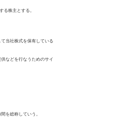
有する株主とする。
して当社株式を保有している
提供などを行なうためのサイ
時間を総称していう。