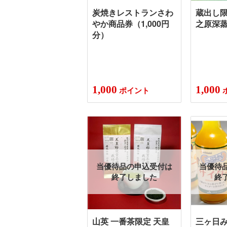
炭焼きレストランさわ
蔵出し限
やか商品券（1,000円
之原深
分）
1,000
1,000
ポイント
当優待品の申込受付は
当優待
終了しました
終
山英 一番茶限定 天皇
三ヶ日