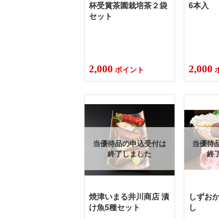
杯受賞茶園栽培茶２袋
6本入
セット
2,000
2,000
ポイント
当優待品の申込受付は
当優待
終了しました
終
焼津いまる井川商店 漬
しずお
け魚5種セット
し