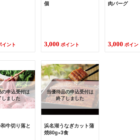
個
肉バーグ
3,000
3,000
ポイント
ポイント
ポイン
品の申込受付は
当優待品の申込受付は
了しました
終了しました
か和牛切り落と
浜名湖うなぎカット蒲
焼80g×3食