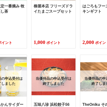
定一番摘み 牧
柳屋本店 フリーズドラ
はごろもフー
蒸し茶
イたまごスープセット
キンギフト
1,000
2,000
ポイント
ポイント
ポイン
品の申込受付は
当優待品の申込受付は
当優待品の申
了しました
終了しました
終了しま
みかんサイダー
五味八珍 浜松餃子56
TheOniku 